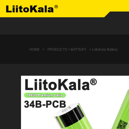
HOME
>
PRODUCTS > BATTERY
> LiitoKala Battery