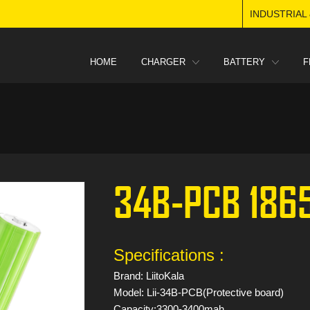
INDUSTRIAL
HOME
CHARGER
BATTERY
F
34B-PCB 186
Specifications :
Brand: LiitoKala
Model: Lii-34B-PCB(Protective board)
Capacity:3300-3400mah