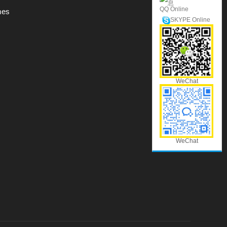
QQ Online
mes
SKYPE Online
WeChat
WeChat